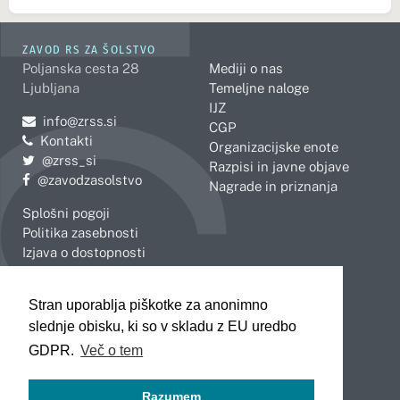
ZAVOD RS ZA ŠOLSTVO
Poljanska cesta 28
Mediji o nas
Ljubljana
Temeljne naloge
IJZ
Pošljite e-mail na
info@zrss.si
CGP
Kontakti
Organizacijske enote
Pojdite na Twitter:
@zrss_si
Razpisi in javne objave
Pojdite na Facebook:
@zavodzasolstvo
Nagrade in priznanja
Splošni pogoji
Politika zasebnosti
Izjava o dostopnosti
OBMOČNE ENOTE
Stran uporablja piškotke za anonimno
Celje
Novo mesto
slednje obisku, ki so v skladu z EU uredbo
Koper
Slovenj Gradec
Kranj
GDPR.
Več o tem
Ljubljana
Maribor
Razumem