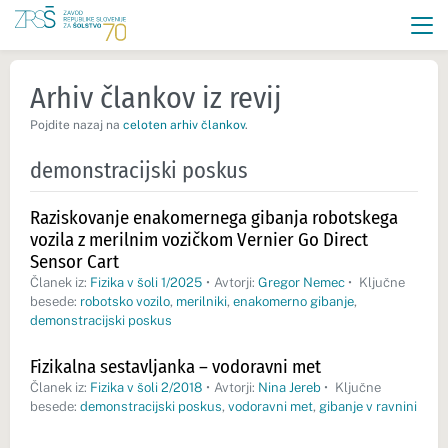
Arhiv člankov iz revij
Pojdite nazaj na
celoten arhiv člankov
.
demonstracijski poskus
Raziskovanje enakomernega gibanja robotskega
vozila z merilnim vozičkom Vernier Go Direct
Sensor Cart
Članek iz:
Fizika v šoli 1/2025
•
Avtorji:
Gregor Nemec
•
Ključne
besede:
robotsko vozilo
,
merilniki
,
enakomerno gibanje
,
demonstracijski poskus
Fizikalna sestavljanka – vodoravni met
Članek iz:
Fizika v šoli 2/2018
•
Avtorji:
Nina Jereb
•
Ključne
besede:
demonstracijski poskus
,
vodoravni met
,
gibanje v ravnini