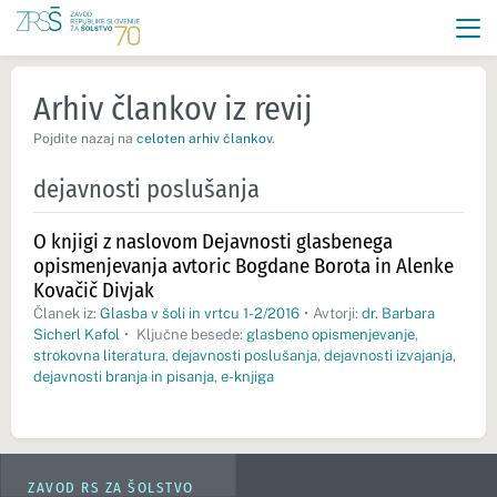
Arhiv člankov iz revij
Pojdite nazaj na
celoten arhiv člankov
.
dejavnosti poslušanja
O knjigi z naslovom Dejavnosti glasbenega
opismenjevanja avtoric Bogdane Borota in Alenke
Kovačič Divjak
Članek iz:
Glasba v šoli in vrtcu 1-2/2016
•
Avtorji:
dr. Barbara
Sicherl Kafol
•
Ključne besede:
glasbeno opismenjevanje
,
strokovna literatura
,
dejavnosti poslušanja
,
dejavnosti izvajanja
,
dejavnosti branja in pisanja
,
e-knjiga
ZAVOD RS ZA ŠOLSTVO