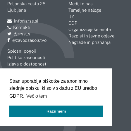
Poljanska cesta 28
Mediji o nas
Ljubljana
Temeljne naloge
IJZ
Pošljite e-mail na
info@zrss.si
CGP
Kontakti
Organizacijske enote
Pojdite na Twitter:
@zrss_si
Razpisi in javne objave
Pojdite na Facebook:
@zavodzasolstvo
Nagrade in priznanja
Splošni pogoji
Politika zasebnosti
Izjava o dostopnosti
OBMOČNE ENOTE
Stran uporablja piškotke za anonimno
Celje
Novo mesto
slednje obisku, ki so v skladu z EU uredbo
Koper
Slovenj Gradec
Kranj
GDPR.
Več o tem
Ljubljana
Maribor
Razumem
Murska Sobota
Nova Gorica