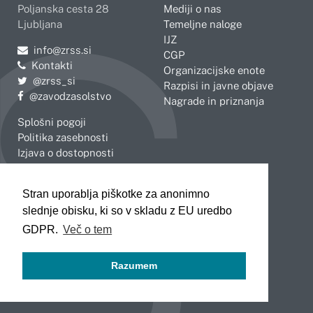
Poljanska cesta 28
Mediji o nas
Ljubljana
Temeljne naloge
IJZ
Pošljite e-mail na
info@zrss.si
CGP
Kontakti
Organizacijske enote
Pojdite na Twitter:
@zrss_si
Razpisi in javne objave
Pojdite na Facebook:
@zavodzasolstvo
Nagrade in priznanja
Splošni pogoji
Politika zasebnosti
Izjava o dostopnosti
OBMOČNE ENOTE
Stran uporablja piškotke za anonimno
Celje
Novo mesto
slednje obisku, ki so v skladu z EU uredbo
Koper
Slovenj Gradec
Kranj
GDPR.
Več o tem
Ljubljana
Maribor
Razumem
Murska Sobota
Nova Gorica