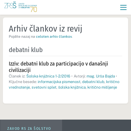
Arhiv člankov iz revij
Pojdite nazaj na
celoten arhiv člankov
.
debatni klub
Izziv: debatni klub za participacijo v današnji
civilizaciji
Članek iz:
Šolska knjižnica 1-2/2016
•
Avtorji:
mag. Urša Bajda
•
Ključne besede:
informacijska pismenost
,
debatni klub
,
kritično
vrednotenje
,
svetovni splet
,
šolska knjižnica
,
kritično mišljenje
ZAVOD RS ZA ŠOLSTVO