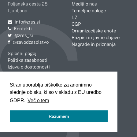
Poljanska cesta 28
Mediji o nas
Ljubljana
Temeljne naloge
IJZ
Pošljite e-mail na
info@zrss.si
CGP
Kontakti
Organizacijske enote
Pojdite na Twitter:
@zrss_si
Razpisi in javne objave
Pojdite na Facebook:
@zavodzasolstvo
Nagrade in priznanja
Splošni pogoji
Politika zasebnosti
Izjava o dostopnosti
OBMOČNE ENOTE
Stran uporablja piškotke za anonimno
Celje
Novo mesto
slednje obisku, ki so v skladu z EU uredbo
Koper
Slovenj Gradec
Kranj
GDPR.
Več o tem
Ljubljana
Maribor
Razumem
Murska Sobota
Nova Gorica