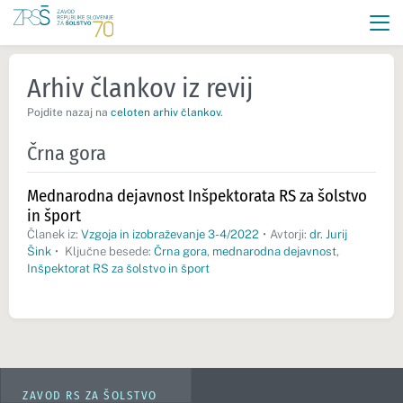
Arhiv člankov iz revij
Pojdite nazaj na
celoten arhiv člankov
.
Črna gora
Mednarodna dejavnost Inšpektorata RS za šolstvo
in šport
Članek iz:
Vzgoja in izobraževanje 3-4/2022
•
Avtorji:
dr. Jurij
Šink
•
Ključne besede:
Črna gora
,
mednarodna dejavnost
,
Inšpektorat RS za šolstvo in šport
ZAVOD RS ZA ŠOLSTVO