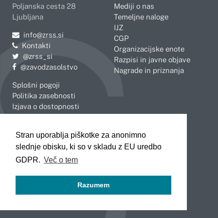
Poljanska cesta 28
Mediji o nas
Ljubljana
Temeljne naloge
IJZ
Pošljite e-mail na
info@zrss.si
CGP
Kontakti
Organizacijske enote
Pojdite na Twitter:
@zrss_si
Razpisi in javne objave
Pojdite na Facebook:
@zavodzasolstvo
Nagrade in priznanja
Splošni pogoji
Politika zasebnosti
Izjava o dostopnosti
OBMOČNE ENOTE
Stran uporablja piškotke za anonimno
Celje
Novo mesto
slednje obisku, ki so v skladu z EU uredbo
Koper
Slovenj Gradec
Kranj
GDPR.
Več o tem
Ljubljana
Maribor
Razumem
Murska Sobota
Nova Gorica