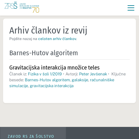
Arhiv člankov iz revij
Pojdite nazaj na
celoten arhiv člankov
.
Barnes-Hutov algoritem
Gravitacijska interakcija množice teles
Članek iz:
Fizika v šoli 1/2019
•
Avtorji:
Peter Jevšenak
•
Ključne
besede:
Barnes-Hutov algoritem
,
galaksije
,
računalniške
simulacije
,
gravitacijska interakcija
ZAVOD RS ZA ŠOLSTVO