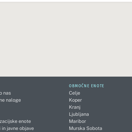
OBMOČNE ENOTE
 o nas
Celje
ne naloge
Koper
Kranj
Ljubljana
zacijske enote
Maribor
 in javne objave
Murska Sobota