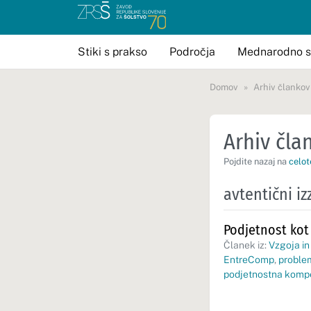
Stiki s prakso
Področja
Mednarodno s
Domov
Arhiv člankov
Arhiv član
Pojdite nazaj na
celot
avtentični izz
Podjetnost kot
Članek iz:
Vzgoja in
EntreComp
,
proble
podjetnostna komp