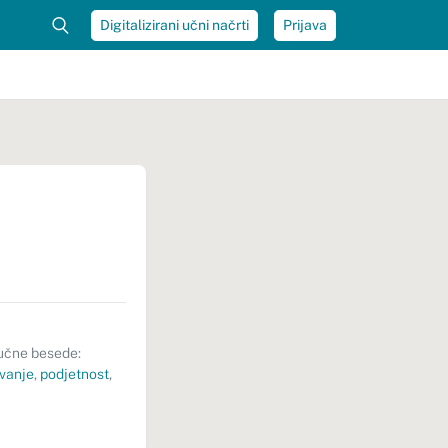
Digitalizirani učni načrti
Prijava
učne besede:
vanje
,
podjetnost
,