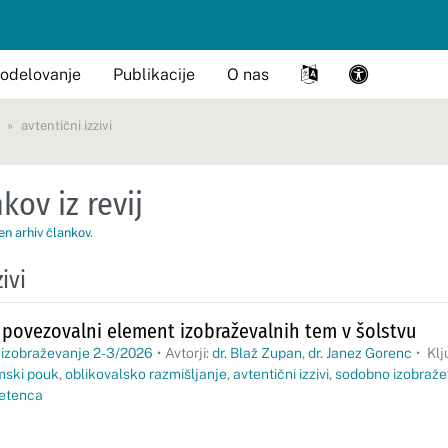
odelovanje
Publikacije
O nas
avtentični izzivi
kov iz revij
en arhiv člankov
.
ivi
 povezovalni element izobraževalnih tem v šolstvu
 izobraževanje 2-3/2026
•
Avtorji:
dr. Blaž Zupan
,
dr. Janez Gorenc
•
Klj
mski pouk
,
oblikovalsko razmišljanje
,
avtentični izzivi
,
sodobno izobraže
etenca