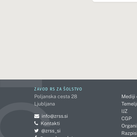
ZAVOD RS ZA ŠOLSTVO
Poljanska cesta 28
Mediji
Ljubljana
Temelj
IJZ
Pošljite e-mail na
info@zrss.si
CGP
Kontakti
Organi
Pojdite na Twitter:
@zrss_si
Razpisi