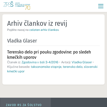
Arhiv člankov iz revij
Pojdite nazaj na
celoten arhiv člankov
.
Vladka Glaser
Terensko delo pri pouku zgodovine: po sledeh
kmečkih uporov
Članek iz:
Zgodovina v šoli 3-4/2016
•
Avtorji:
Vladka Glaser
•
Ključne besede:
taksonomske stopnje
,
terensko delo
,
slovenski
kmečki upor
ZAVOD RS ZA ŠOLSTVO