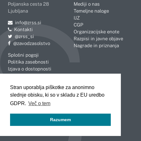
Poljanska cesta 28
Mediji o nas
Ljubljana
Temeljne naloge
IJZ
Pošljite e-mail na
info@zrss.si
CGP
Kontakti
Organizacijske enote
Pojdite na Twitter:
@zrss_si
Razpisi in javne objave
Pojdite na Facebook:
@zavodzasolstvo
Nagrade in priznanja
Splošni pogoji
Politika zasebnosti
Izjava o dostopnosti
OBMOČNE ENOTE
Stran uporablja piškotke za anonimno
Celje
Novo mesto
slednje obisku, ki so v skladu z EU uredbo
Koper
Slovenj Gradec
Kranj
GDPR.
Več o tem
Ljubljana
Maribor
Razumem
Murska Sobota
Nova Gorica