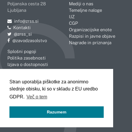
Poljanska cesta 28
Mediji o nas
Ljubljana
Temeljne naloge
IJZ
Pošljite e-mail na
info@zrss.si
CGP
Kontakti
Organizacijske enote
Pojdite na Twitter:
@zrss_si
Razpisi in javne objave
Pojdite na Facebook:
@zavodzasolstvo
Nagrade in priznanja
Splošni pogoji
Politika zasebnosti
Izjava o dostopnosti
OBMOČNE ENOTE
Stran uporablja piškotke za anonimno
Celje
Novo mesto
slednje obisku, ki so v skladu z EU uredbo
Koper
Slovenj Gradec
Kranj
GDPR.
Več o tem
Ljubljana
Maribor
Razumem
Murska Sobota
Nova Gorica