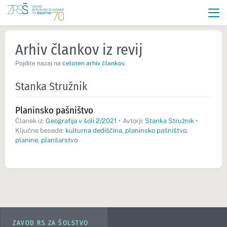
Arhiv člankov iz revij
Pojdite nazaj na
celoten arhiv člankov
.
Stanka Stružnik
Planinsko pašništvo
Članek iz:
Geografija v šoli 2/2021
•
Avtorji:
Stanka Stružnik
•
Ključne besede:
kulturna dediščina
,
planinsko pašništvo
,
planine
,
planšarstvo
ZAVOD RS ZA ŠOLSTVO