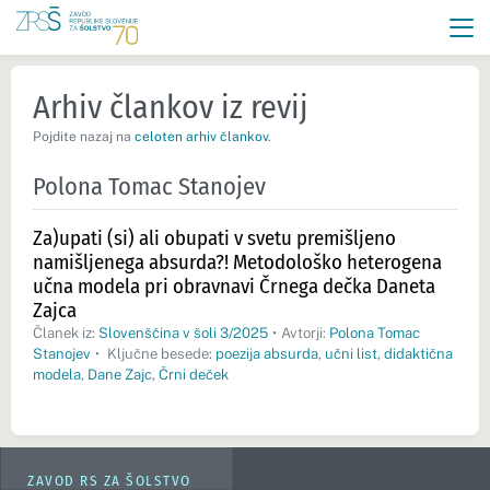
Arhiv člankov iz revij
Pojdite nazaj na
celoten arhiv člankov
.
Polona Tomac Stanojev
Za)upati (si) ali obupati v svetu premišljeno
namišljenega absurda?! Metodološko heterogena
učna modela pri obravnavi Črnega dečka Daneta
Zajca
Članek iz:
Slovenščina v šoli 3/2025
•
Avtorji:
Polona Tomac
Stanojev
•
Ključne besede:
poezija absurda
,
učni list
,
didaktična
modela
,
Dane Zajc
,
Črni deček
ZAVOD RS ZA ŠOLSTVO