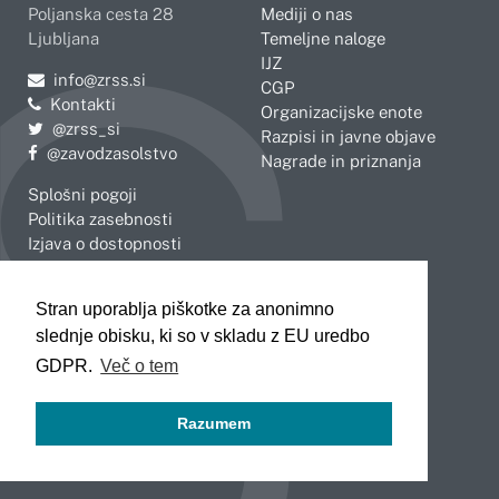
Poljanska cesta 28
Mediji o nas
Ljubljana
Temeljne naloge
IJZ
Pošljite e-mail na
info@zrss.si
CGP
Kontakti
Organizacijske enote
Pojdite na Twitter:
@zrss_si
Razpisi in javne objave
Pojdite na Facebook:
@zavodzasolstvo
Nagrade in priznanja
Splošni pogoji
Politika zasebnosti
Izjava o dostopnosti
OBMOČNE ENOTE
Stran uporablja piškotke za anonimno
Celje
Novo mesto
slednje obisku, ki so v skladu z EU uredbo
Koper
Slovenj Gradec
Kranj
GDPR.
Več o tem
Ljubljana
Maribor
Razumem
Murska Sobota
Nova Gorica