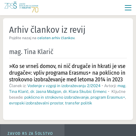
Arhiv člankov iz revij
Pojdite nazaj na
celoten arhiv člankov
.
mag. Tina Klarič
»Ko se vrneš domov, ni nič drugače in hkrati je vse
drugače«: vpliv programa Erasmus+ na poklicno in
strokovno izobraževanje med letoma 2014 in 2023
Članek iz:
Vodenje v vzgoji in izobraževanju 2/2024
•
Avtorji:
mag.
Tina Klarič
,
dr. Jasna Mažgon
,
dr. Klara Skubic Ermenc
•
Ključne
besede:
poklicno in strokovno izobraževanje
,
program Erasmus+
,
evropski izobraževalni prostor
,
transfer politik
ZAVOD RS ZA ŠOLSTVO