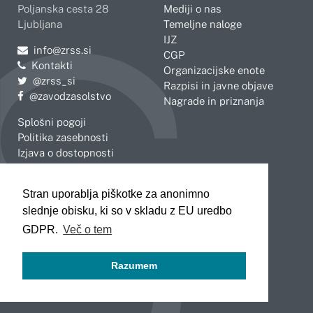
Poljanska cesta 28
Mediji o nas
Ljubljana
Temeljne naloge
IJZ
Pošljite e-mail na
info@zrss.si
CGP
Kontakti
Organizacijske enote
Pojdite na Twitter:
@zrss_si
Razpisi in javne objave
Pojdite na Facebook:
@zavodzasolstvo
Nagrade in priznanja
Splošni pogoji
Politika zasebnosti
Izjava o dostopnosti
OBMOČNE ENOTE
Stran uporablja piškotke za anonimno
Celje
Novo mesto
slednje obisku, ki so v skladu z EU uredbo
Koper
Slovenj Gradec
Kranj
GDPR.
Več o tem
Ljubljana
Maribor
Razumem
Murska Sobota
Nova Gorica