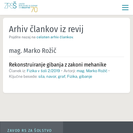
Arhiv člankov iz revij
Pojdite nazaj na
celoten arhiv člankov
.
mag. Marko Rožič
Rekonstruiranje gibanja z zakoni mehanike
Članek iz:
Fizika v šoli 2/2019
•
Avtorji:
mag. Marko Rožič
•
Ključne besede:
sila
,
navor
,
graf
,
Fizika
,
gibanje
ZAVOD RS ZA ŠOLSTVO