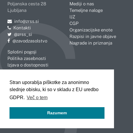
Poljanska cesta 28
Mediji o nas
Ljubljana
Temeljne naloge
IJZ
Pošljite e-mail na
info@zrss.si
CGP
Kontakti
Organizacijske enote
Pojdite na Twitter:
@zrss_si
Razpisi in javne objave
Pojdite na Facebook:
@zavodzasolstvo
Nagrade in priznanja
Splošni pogoji
Politika zasebnosti
Izjava o dostopnosti
OBMOČNE ENOTE
Stran uporablja piškotke za anonimno
Celje
Novo mesto
slednje obisku, ki so v skladu z EU uredbo
Koper
Slovenj Gradec
Kranj
GDPR.
Več o tem
Ljubljana
Maribor
Razumem
Murska Sobota
Nova Gorica