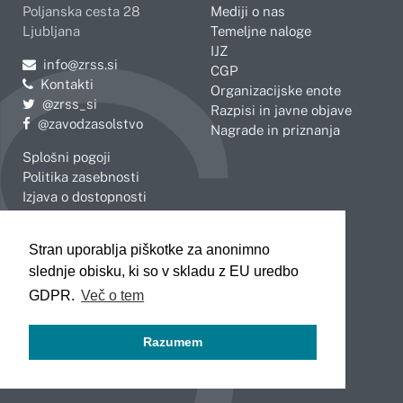
Poljanska cesta 28
Mediji o nas
Ljubljana
Temeljne naloge
IJZ
Pošljite e-mail na
info@zrss.si
CGP
Kontakti
Organizacijske enote
Pojdite na Twitter:
@zrss_si
Razpisi in javne objave
Pojdite na Facebook:
@zavodzasolstvo
Nagrade in priznanja
Splošni pogoji
Politika zasebnosti
Izjava o dostopnosti
OBMOČNE ENOTE
Stran uporablja piškotke za anonimno
Celje
Novo mesto
slednje obisku, ki so v skladu z EU uredbo
Koper
Slovenj Gradec
Kranj
GDPR.
Več o tem
Ljubljana
Maribor
Razumem
Murska Sobota
Nova Gorica