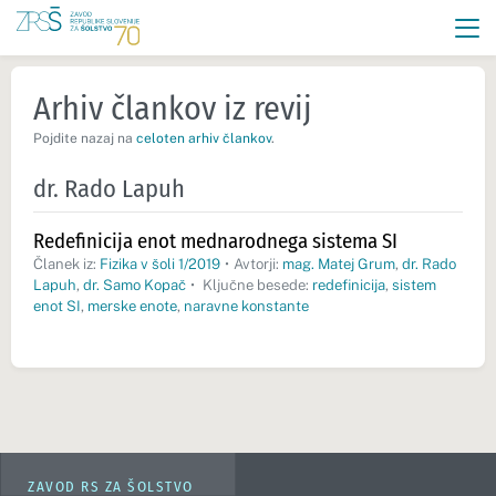
Arhiv člankov iz revij
Pojdite nazaj na
celoten arhiv člankov
.
dr. Rado Lapuh
Redefinicija enot mednarodnega sistema SI
Članek iz:
Fizika v šoli 1/2019
•
Avtorji:
mag. Matej Grum
,
dr. Rado
Lapuh
,
dr. Samo Kopač
•
Ključne besede:
redefinicija
,
sistem
enot SI
,
merske enote
,
naravne konstante
ZAVOD RS ZA ŠOLSTVO