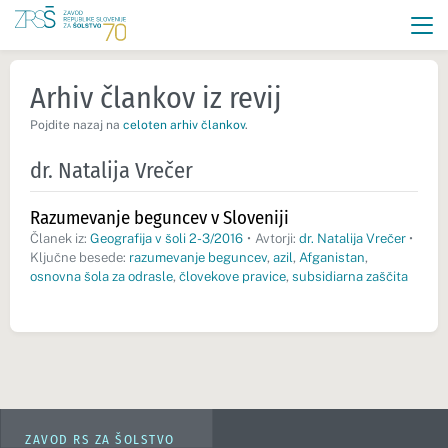
Arhiv člankov iz revij
Pojdite nazaj na
celoten arhiv člankov
.
dr. Natalija Vrečer
Razumevanje beguncev v Sloveniji
Članek iz:
Geografija v šoli 2-3/2016
•
Avtorji:
dr. Natalija Vrečer
•
Ključne besede:
razumevanje beguncev
,
azil
,
Afganistan
,
osnovna šola za odrasle
,
človekove pravice
,
subsidiarna zaščita
ZAVOD RS ZA ŠOLSTVO