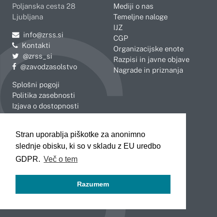
Poljanska cesta 28
Mediji o nas
Ljubljana
Temeljne naloge
IJZ
Pošljite e-mail na
info@zrss.si
CGP
Kontakti
Organizacijske enote
Pojdite na Twitter:
@zrss_si
Razpisi in javne objave
Pojdite na Facebook:
@zavodzasolstvo
Nagrade in priznanja
Splošni pogoji
Politika zasebnosti
Izjava o dostopnosti
OBMOČNE ENOTE
Stran uporablja piškotke za anonimno
Celje
Novo mesto
slednje obisku, ki so v skladu z EU uredbo
Koper
Slovenj Gradec
Kranj
GDPR.
Več o tem
Ljubljana
Maribor
Razumem
Murska Sobota
Nova Gorica