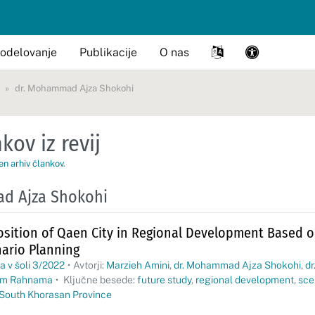
odelovanje
Publikacije
O nas
dr. Mohammad Ajza Shokohi
kov iz revij
en arhiv člankov
.
d Ajza Shokohi
Position of Qaen City in Regional Development Based o
ario Planning
a v šoli 3/2022
•
Avtorji:
Marzieh Amini
,
dr. Mohammad Ajza Shokohi
,
dr
im Rahnama
•
Ključne besede:
future study
,
regional development
,
sce
South Khorasan Province