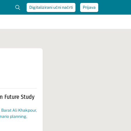
Digitalizirani učni načrti
Prijava
n Future Study
. Barat Ali Khakpour
,
nario planning
,