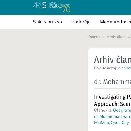
Stiki s prakso
Področja
Mednarodno s
Domov
Arhiv člankov
Arhiv član
Pojdite nazaj na
celot
dr. Mohamma
Investigating 
Approach: Scen
Članek iz:
Geografij
dr. Mohammad Rah
MicMac
,
Qaen City
,