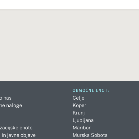
OBMOČNE ENOTE
 o nas
Celje
ne naloge
Koper
Kranj
Ljubljana
zacijske enote
Maribor
 in javne objave
Murska Sobota