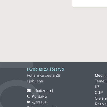
ZAVOD RS ZA ŠOLSTVO
Poljanska cesta 28
Mediji
Ljubljana
Temelj
IJZ
Pošljite e-mail na
info@zrss.si
CGP
Kontakti
Organi
Pojdite na Twitter:
@zrss_si
Razpisi