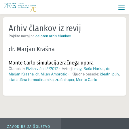
Arhiv člankov iz revij
Pojdite nazaj na
celoten arhiv člankov
.
dr. Marjan Krašna
Monte Carlo simulacija zračnega upora
Članek iz:
Fizika v šoli 2/2017
•
Avtorji:
mag. Saša Harkai
,
dr.
Marjan Krašna
,
dr. Milan Ambrožič
•
Ključne besede:
idealni plin
,
statistična termodinamika
,
zračni upor
,
Monte Carlo
ZAVOD RS ZA ŠOLSTVO