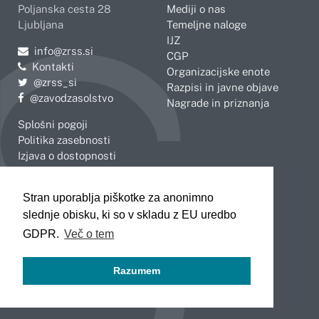
Poljanska cesta 28
Mediji o nas
Ljubljana
Temeljne naloge
IJZ
Pošljite e-mail na
info@zrss.si
CGP
Kontakti
Organizacijske enote
Pojdite na Twitter:
@zrss_si
Razpisi in javne objave
Pojdite na Facebook:
@zavodzasolstvo
Nagrade in priznanja
Splošni pogoji
Politika zasebnosti
Izjava o dostopnosti
OBMOČNE ENOTE
Stran uporablja piškotke za anonimno
Celje
Novo mesto
slednje obisku, ki so v skladu z EU uredbo
Koper
Slovenj Gradec
Kranj
GDPR.
Več o tem
Ljubljana
Maribor
Razumem
Murska Sobota
Nova Gorica