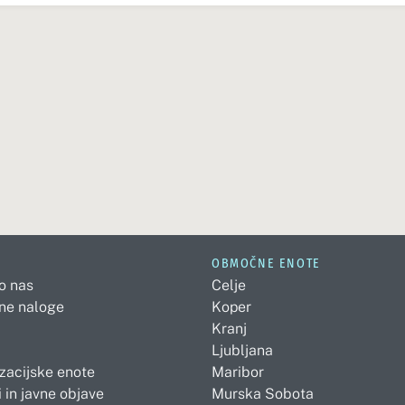
OBMOČNE ENOTE
 o nas
Celje
ne naloge
Koper
Kranj
Ljubljana
zacijske enote
Maribor
 in javne objave
Murska Sobota