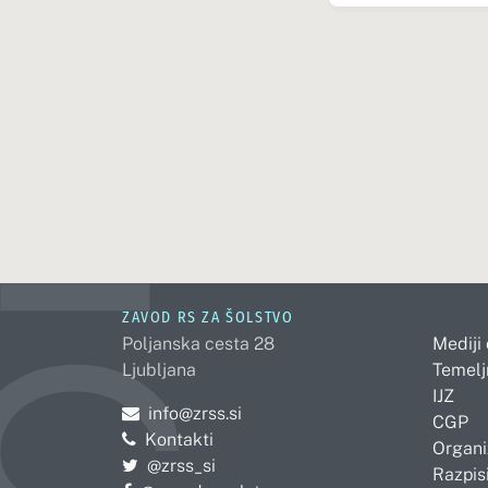
ZAVOD RS ZA ŠOLSTVO
Poljanska cesta 28
Mediji
Ljubljana
Temelj
IJZ
Pošljite e-mail na
info@zrss.si
CGP
Kontakti
Organi
Pojdite na Twitter:
@zrss_si
Razpisi