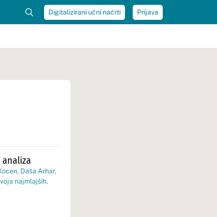
Digitalizirani učni načrti
Prijava
 analiza
 Kocen
,
Daša Arhar
,
voja najmlajših
,