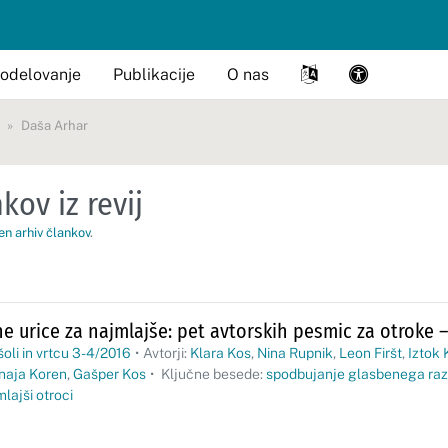
odelovanje
Publikacije
O nas
Daša Arhar
kov iz revij
en arhiv člankov
.
e urice za najmlajše: pet avtorskih pesmic za otroke –
šoli in vrtcu 3-4/2016
•
Avtorji:
Klara Kos
,
Nina Rupnik
,
Leon Firšt
,
Iztok
naja Koren
,
Gašper Kos
•
Ključne besede:
spodbujanje glasbenega raz
lajši otroci