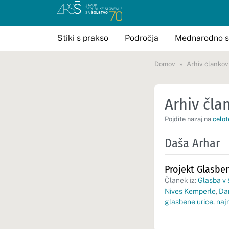
Stiki s prakso
Področja
Mednarodno s
Domov
Arhiv člankov
Arhiv član
Pojdite nazaj na
celot
Daša Arhar
Projekt Glasben
Članek iz:
Glasba v 
Nives Kemperle
,
Da
glasbene urice
,
najm