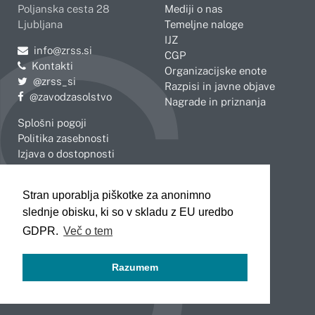
Poljanska cesta 28
Mediji o nas
Ljubljana
Temeljne naloge
IJZ
Pošljite e-mail na
info@zrss.si
CGP
Kontakti
Organizacijske enote
Pojdite na Twitter:
@zrss_si
Razpisi in javne objave
Pojdite na Facebook:
@zavodzasolstvo
Nagrade in priznanja
Splošni pogoji
Politika zasebnosti
Izjava o dostopnosti
OBMOČNE ENOTE
Stran uporablja piškotke za anonimno
Celje
Novo mesto
slednje obisku, ki so v skladu z EU uredbo
Koper
Slovenj Gradec
Kranj
GDPR.
Več o tem
Ljubljana
Maribor
Razumem
Murska Sobota
Nova Gorica