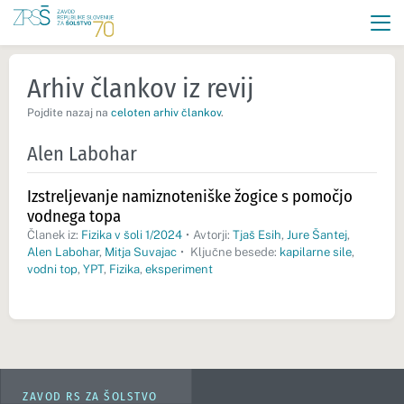
Arhiv člankov iz revij
Pojdite nazaj na
celoten arhiv člankov
.
Alen Labohar
Izstreljevanje namiznoteniške žogice s pomočjo
vodnega topa
Članek iz:
Fizika v šoli 1/2024
•
Avtorji:
Tjaš Esih
,
Jure Šantej
,
Alen Labohar
,
Mitja Suvajac
•
Ključne besede:
kapilarne sile
,
vodni top
,
YPT
,
Fizika
,
eksperiment
ZAVOD RS ZA ŠOLSTVO