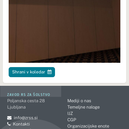
Shrani v koledar
ZAVOD RS ZA ŠOLSTVO
Poljanska cesta 28
Mediji o nas
Ljubljana
Temeljne naloge
IJZ
Pošljite e-mail na
info@zrss.si
CGP
Kontakti
Organizacijske enote