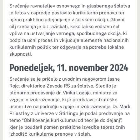
Srečanje ravnateljev osnovnega in glasbenega šolstva
je letos v ospredje postavilo kurikularno prenovo ter
njeno praktično udejanjanje v šolskem okolju. Glavni
cilj srečanja je bil raziskati, kako lahko vodstvo šol
vpliva na ustvarjanje varnega, spodbudnega okolja, ki
podpira učni proces in vključuje elemente nacionalnih
kurikularnih politik ter odgovarja na potrebe lokalne
skupnosti.
Ponedeljek, 11. november 2024
Srečanje se je pričelo z uvodnim nagovorom Jasne
Rojc, direktorice Zavoda RS za šolstvo. Sledilo je
plenarno predavanje dr. Vinka Logaja, ministra za
vzgojo in izobraževanje, ki je predstavil strateške
usmeritve na področju vzgoje in izobraževanja. Dr. Mark
Priestley z Univerze v Stirlingu je podal predavanje na
temo “Oblikovanje kurikuluma: od teorije do dejanj”,
kjer je poudaril pomen praktične izvedbe teoretičnih
izhodišč kurikularne prenove v šolah.