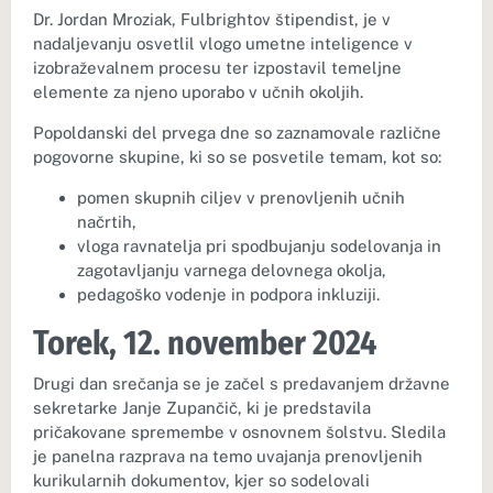
Dr. Jordan Mroziak, Fulbrightov štipendist, je v
nadaljevanju osvetlil vlogo umetne inteligence v
izobraževalnem procesu ter izpostavil temeljne
elemente za njeno uporabo v učnih okoljih.
Popoldanski del prvega dne so zaznamovale različne
pogovorne skupine, ki so se posvetile temam, kot so:
pomen skupnih ciljev v prenovljenih učnih
načrtih,
vloga ravnatelja pri spodbujanju sodelovanja in
zagotavljanju varnega delovnega okolja,
pedagoško vodenje in podpora inkluziji.
Torek, 12. november 2024
Drugi dan srečanja se je začel s predavanjem državne
sekretarke Janje Zupančič, ki je predstavila
pričakovane spremembe v osnovnem šolstvu. Sledila
je panelna razprava na temo uvajanja prenovljenih
kurikularnih dokumentov, kjer so sodelovali