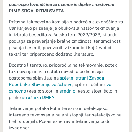
področja slovenščine za učence in dijake z naslovom
RIME SRCA, RITMI SVETA
Državna tekmovalna komisija s področja slovenščine za
Cankarjevo priznanje je oblikovala naslov tekmovanja
in izbrala besedila za šolsko leto 2022/2023, ki bodo
podlaga za preverjanje bralne zmožnosti ter zmožnosti
pisanja besedil, povezanih z izbranimi književnimi
teksti ter priporočeno dodatno literaturo.
Dodatno literaturo, priporočila na tekmovanje, potek
tekmovanja in vsa ostala navodila bo komisija
postopoma objavljala na
spletni strani Zavoda
Republike Slovenije za šolstvo
, spletni učilnici
za
osnovno
(geslo: sloo) in
srednjo
(geslo: slos) šolo in
preko
strežnika DMFA
.
Tekmovanje poteka kot interesno in selekcijsko,
interesno tekmovanje na eni stopnji ter selekcijsko na
treh stopnjah. Posamezne ravni tekmovanja bodo
izvedene: