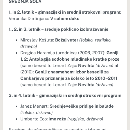
SREDNJA ŠOLA
1. in 2. letnik – gimnazijski in srednji strokovni program
:
Veronika Dintinjana:
V suhem doku
1., 2. in 3. letnik – srednje poklicno izobraževanje
Miroslav Košuta:
Božaj veter
(šolsko, regijsko,
državno)
Dragica Haramija (urednica) (2006, 2007):
Geniji
1, 2: Antologija sodobne mladinske kratke proze
(samo besedilo Lenart Zajc:
Nevihta
(državno
)
ali
(2010):
Geniji z nasmehom: Izbor besedili za
Cankarjevo priznanje za šolsko leto 2010–2011
(samo besedilo Lenart Zajc:
Nevihta
(državno
)
3. in 4. letnik – gimnazijski in srednji strokovni program
Janez Menart:
Srednjeveške pridige in balade
(šolsko, državno)
Umberto Eco:
Ime rože
(regijsko, državno)
Prosimo, da učence/dijake seznanite z izbranimi