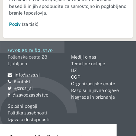
besedili in jih spodbudite za samostojno in poglobljeno
branje leposlovja.
Poziv
(za tisk)
ZAVOD RS ZA ŠOLSTVO
Poljanska cesta 28
Mediji o nas
Ljubljana
Temeljne naloge
IJZ
Pošljite e-mail na
info@zrss.si
CGP
Kontakti
Organizacijske enote
Pojdite na Twitter:
@zrss_si
Razpisi in javne objave
Pojdite na Facebook:
@zavodzasolstvo
Nagrade in priznanja
Splošni pogoji
Politika zasebnosti
Izjava o dostopnosti
OBMOČNE ENOTE