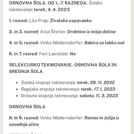
OSNOVNA ŠOLA
,
OD 1.–7. RAZREDA
,
Šolsko
tekmovanje:
torek, 4. 4. 2023
1. razred:
Lila Prap:
Živalske uspavanke
2. in 3. razred:
Anja Štefan:
Drobtine iz mišje doline
4. in 5. razred:
Vinko Möderndorfer:
Babica za lahko noč
6. in 7. razred:
Feri Lainšček:
Ne
SELEKCIJSKO TEKMOVANJE
,
OSNOVNA ŠOLA IN
SREDNJA ŠOLA
Šolska stopnja tekmovanja
:
torek, 29. 11. 2022
Regijska stopnja tekmovanja
:
torek, 17. 1. 2023
Državna stopnja tekmovanja
:
sobota, 11. 3. 2023
OSNOVNA ŠOLA
8. in 9. razred:
Vinko Möderndorfer:
Romeo in Julija iz
sosednje ulice