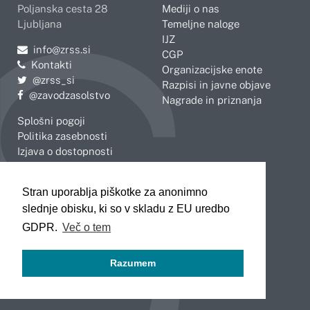
Poljanska cesta 28
Mediji o nas
Ljubljana
Temeljne naloge
IJZ
Pošljite e-mail na
info@zrss.si
CGP
Kontakti
Organizacijske enote
Pojdite na Twitter:
@zrss_si
Razpisi in javne objave
Pojdite na Facebook:
@zavodzasolstvo
Nagrade in priznanja
Splošni pogoji
Politika zasebnosti
Izjava o dostopnosti
OBMOČNE ENOTE
Stran uporablja piškotke za anonimno
Celje
Novo mesto
slednje obisku, ki so v skladu z EU uredbo
Koper
Slovenj Gradec
Kranj
GDPR.
Več o tem
Ljubljana
Maribor
Razumem
Murska Sobota
Nova Gorica