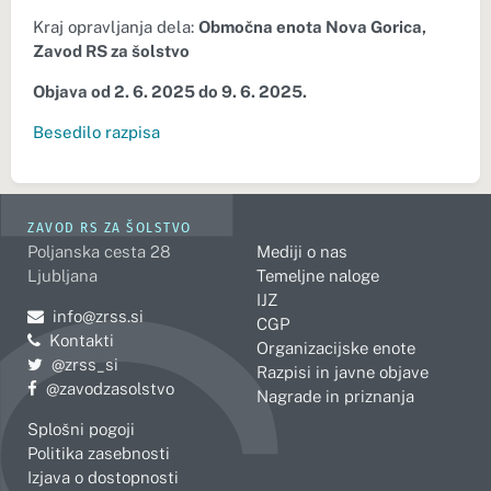
Kraj opravljanja dela:
Območna enota Nova Gorica,
Zavod RS za šolstvo
Objava od
2. 6. 2025 do 9. 6. 2025.
Besedilo razpisa
ZAVOD RS ZA ŠOLSTVO
Poljanska cesta 28
Mediji o nas
Ljubljana
Temeljne naloge
IJZ
Pošljite e-mail na
info@zrss.si
CGP
Kontakti
Organizacijske enote
Pojdite na Twitter:
@zrss_si
Razpisi in javne objave
Pojdite na Facebook:
@zavodzasolstvo
Nagrade in priznanja
Splošni pogoji
Politika zasebnosti
Izjava o dostopnosti