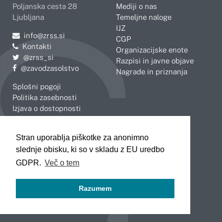
Poljanska cesta 28
Mediji o nas
Ljubljana
Temeljne naloge
IJZ
Pošljite e-mail na
info@zrss.si
CGP
Kontakti
Organizacijske enote
Pojdite na Twitter:
@zrss_si
Razpisi in javne objave
Pojdite na Facebook:
@zavodzasolstvo
Nagrade in priznanja
Splošni pogoji
Politika zasebnosti
Izjava o dostopnosti
OBMOČNE ENOTE
Stran uporablja piškotke za anonimno
Celje
Novo mesto
slednje obisku, ki so v skladu z EU uredbo
Koper
Slovenj Gradec
Kranj
GDPR.
Več o tem
Ljubljana
Maribor
Razumem
Murska Sobota
Nova Gorica