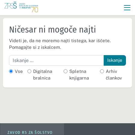
Ničesar ni mogoče najti
Videti je, da ne moremo najti tistega, kar iščete.
Pomagajte si z iskalcem.
Iskanje
Vse
Digitalna
Spletna
Arhiv
bralnica
knjigarna
člankov
ZAVOD RS ZA ŠOLSTVO