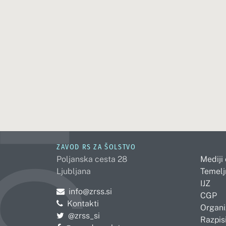
ZAVOD RS ZA ŠOLSTVO
Poljanska cesta 28
Mediji
Ljubljana
Temelj
IJZ
Pošljite e-mail na
info@zrss.si
CGP
Kontakti
Organi
Pojdite na Twitter:
@zrss_si
Razpisi