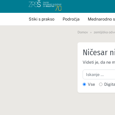
Stiki s prakso
Področja
Mednarodno s
Domov
zemljiška odv
Ničesar n
Videti je, da ne 
Iskanje
Vse
Digit