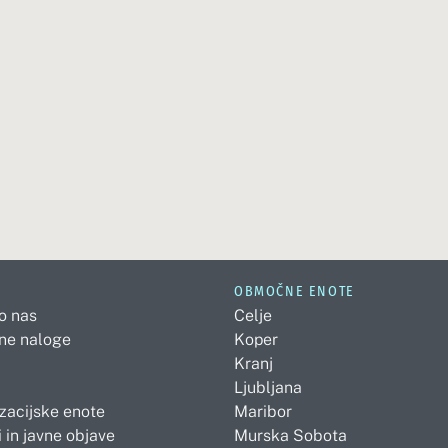
OBMOČNE ENOTE
 o nas
Celje
ne naloge
Koper
Kranj
Ljubljana
zacijske enote
Maribor
 in javne objave
Murska Sobota