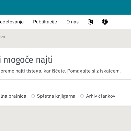
odelovanje
Publikacije
O nas
eza
i mogoče najti
moremo najti tistega, kar iščete. Pomagajte si z iskalcem.
alna bralnica
Spletna knjigarna
Arhiv člankov