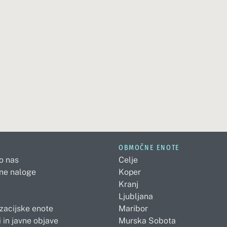
OBMOČNE ENOTE
 o nas
Celje
ne naloge
Koper
Kranj
Ljubljana
zacijske enote
Maribor
 in javne objave
Murska Sobota