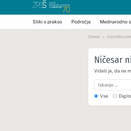
Stiki s prakso
Področja
Mednarodno s
Domov
vrstniško sod
Ničesar n
Videti je, da ne 
Iskanje
Vse
Digit