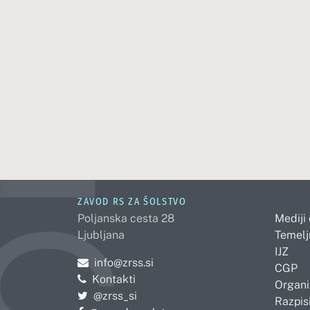
ZAVOD RS ZA ŠOLSTVO
Poljanska cesta 28
Mediji
Ljubljana
Temelj
IJZ
Pošljite e-mail na
info@zrss.si
CGP
Kontakti
Organi
Pojdite na Twitter:
@zrss_si
Razpisi