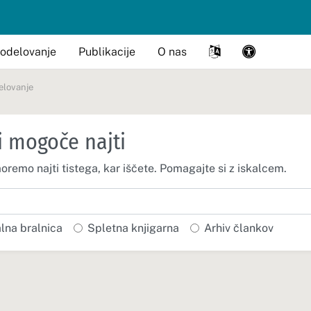
odelovanje
Publikacije
O nas
elovanje
i mogoče najti
moremo najti tistega, kar iščete. Pomagajte si z iskalcem.
alna bralnica
Spletna knjigarna
Arhiv člankov