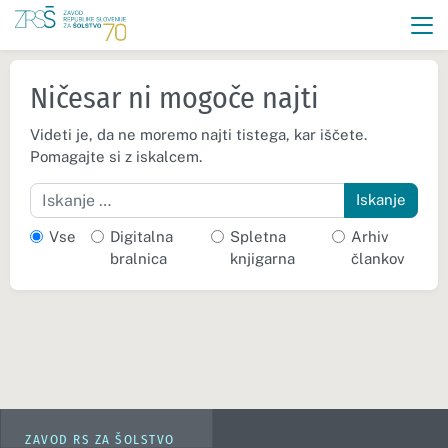
Ničesar ni mogoče najti
Videti je, da ne moremo najti tistega, kar iščete.
Pomagajte si z iskalcem.
Iskanje
Vse
Digitalna
Spletna
Arhiv
bralnica
knjigarna
člankov
ZAVOD RS ZA ŠOLSTVO