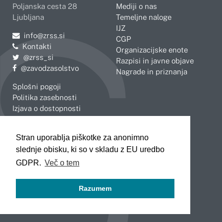
Poljanska cesta 28
Mediji o nas
Ljubljana
Temeljne naloge
IJZ
Pošljite e-mail na
info@zrss.si
CGP
Kontakti
Organizacijske enote
Pojdite na Twitter:
@zrss_si
Razpisi in javne objave
Pojdite na Facebook:
@zavodzasolstvo
Nagrade in priznanja
Splošni pogoji
Politika zasebnosti
Izjava o dostopnosti
OBMOČNE ENOTE
Stran uporablja piškotke za anonimno
Celje
Novo mesto
slednje obisku, ki so v skladu z EU uredbo
Koper
Slovenj Gradec
Kranj
GDPR.
Več o tem
Ljubljana
Maribor
Razumem
Murska Sobota
Nova Gorica