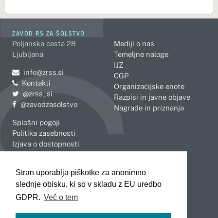
ZAVOD RS ZA ŠOLSTVO
Poljanska cesta 28
Mediji o nas
Ljubljana
Temeljne naloge
IJZ
Pošljite e-mail na
info@zrss.si
CGP
Kontakti
Organizacijske enote
Pojdite na Twitter:
@zrss_si
Razpisi in javne objave
Pojdite na Facebook:
@zavodzasolstvo
Nagrade in priznanja
Splošni pogoji
Politika zasebnosti
Izjava o dostopnosti
OBMOČNE ENOTE
Stran uporablja piškotke za anonimno
Celje
Novo mesto
slednje obisku, ki so v skladu z EU uredbo
Koper
Slovenj Gradec
Kranj
GDPR.
Več o tem
Ljubljana
Maribor