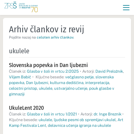
Arhiv člankov iz revij
Pojdite nazaj na
celoten arhiv člankov
.
ukulele
Slovenska popevka in Dan ljubezni
Članek iz:
Glasba v šoli in vrtcu 2/2025
•
Avtorji:
David Preložnik
,
Viljem Babič
•
Ključne besede:
večglasno petje
,
slovenska
popevka
,
Dan ljubezni
,
kulturna dediščina
,
interpretacija
,
celostni pristop
,
ukulele
,
ustvarjalno učenje
,
pouk glasbe v
gimnaziji
UkuleLent 2020
Članek iz:
Glasba v šoli in vrtcu 1/2021
•
Avtorji:
dr. Inge Breznik
•
Ključne besede:
ukulele
,
ljudske pesmi ob spremljavi ukulel
,
Art
Kamp Festivala Lent
,
delavnica učenja igranja na ukulele