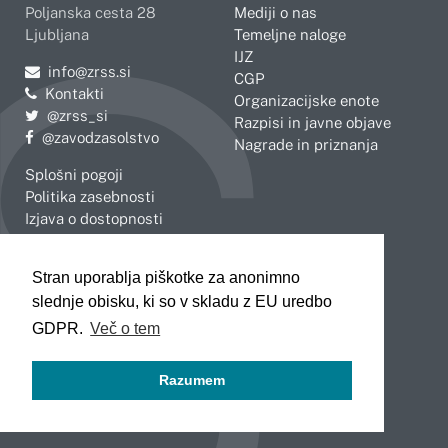
Poljanska cesta 28
Mediji o nas
Ljubljana
Temeljne naloge
IJZ
Pošljite e-mail na
info@zrss.si
CGP
Kontakti
Organizacijske enote
Pojdite na Twitter:
@zrss_si
Razpisi in javne objave
Pojdite na Facebook:
@zavodzasolstvo
Nagrade in priznanja
Splošni pogoji
Politika zasebnosti
Izjava o dostopnosti
OBMOČNE ENOTE
Stran uporablja piškotke za anonimno
Celje
Novo mesto
slednje obisku, ki so v skladu z EU uredbo
Koper
Slovenj Gradec
Kranj
GDPR.
Več o tem
Ljubljana
Maribor
Razumem
Murska Sobota
Nova Gorica