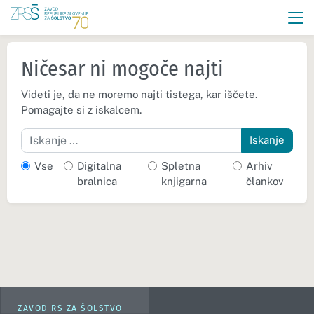
Ničesar ni mogoče najti
Videti je, da ne moremo najti tistega, kar iščete.
Pomagajte si z iskalcem.
Iskanje
Vse
Digitalna
Spletna
Arhiv
bralnica
knjigarna
člankov
ZAVOD RS ZA ŠOLSTVO