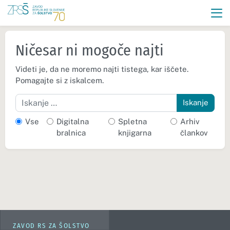
Ničesar ni mogoče najti
Videti je, da ne moremo najti tistega, kar iščete.
Pomagajte si z iskalcem.
Iskanje
Vse
Digitalna
Spletna
Arhiv
bralnica
knjigarna
člankov
ZAVOD RS ZA ŠOLSTVO