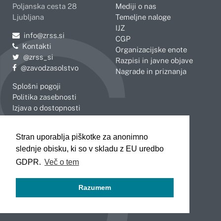
Poljanska cesta 28
Mediji o nas
Ljubljana
Temeljne naloge
IJZ
Pošljite e-mail na
info@zrss.si
CGP
Kontakti
Organizacijske enote
Pojdite na Twitter:
@zrss_si
Razpisi in javne objave
Pojdite na Facebook:
@zavodzasolstvo
Nagrade in priznanja
Splošni pogoji
Politika zasebnosti
Izjava o dostopnosti
OBMOČNE ENOTE
Stran uporablja piškotke za anonimno
Celje
Novo mesto
slednje obisku, ki so v skladu z EU uredbo
Koper
Slovenj Gradec
Kranj
GDPR.
Več o tem
Ljubljana
Maribor
Razumem
Murska Sobota
Nova Gorica