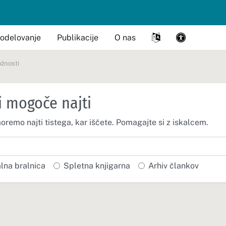
odelovanje
Publikacije
O nas
žnosti
i mogoče najti
moremo najti tistega, kar iščete. Pomagajte si z iskalcem.
alna bralnica
Spletna knjigarna
Arhiv člankov