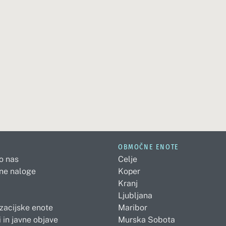
OBMOČNE ENOTE
 o nas
Celje
ne naloge
Koper
Kranj
Ljubljana
zacijske enote
Maribor
 in javne objave
Murska Sobota