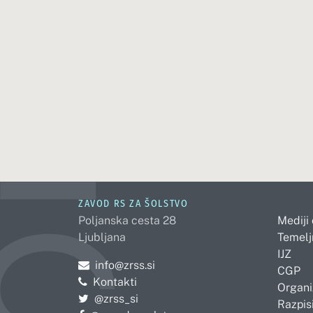
ZAVOD RS ZA ŠOLSTVO
Poljanska cesta 28
Mediji
Ljubljana
Temelj
IJZ
Pošljite e-mail na
info@zrss.si
CGP
Kontakti
Organi
Pojdite na Twitter:
@zrss_si
Razpisi