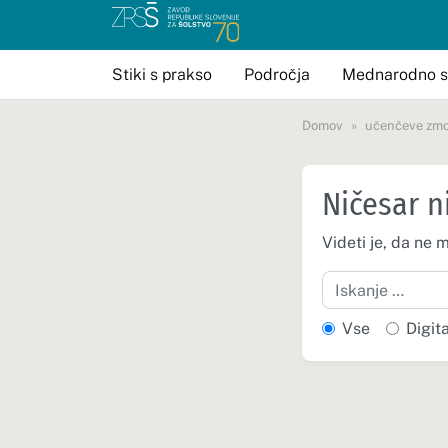
Stiki s prakso
Področja
Mednarodno s
Domov
učenčeve zmo
Ničesar n
Videti je, da ne 
Iskanje
Vse
Digit