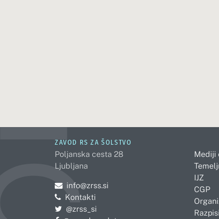
ZAVOD RS ZA ŠOLSTVO
Poljanska cesta 28
Mediji
Ljubljana
Temelj
IJZ
Pošljite e-mail na
info@zrss.si
CGP
Kontakti
Organi
Pojdite na Twitter:
@zrss_si
Razpisi