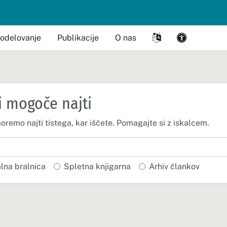
odelovanje
Publikacije
O nas
i mogoče najti
moremo najti tistega, kar iščete. Pomagajte si z iskalcem.
alna bralnica
Spletna knjigarna
Arhiv člankov