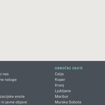
OBMOČNE ENOTE
 o nas
Celje
ne naloge
Koper
Kranj
Ljubljana
zacijske enote
Maribor
 in javne objave
Murska Sobota