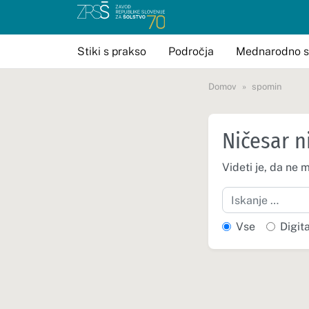
Stiki s prakso
Področja
Mednarodno s
Domov
spomin
Ničesar n
Videti je, da ne 
Iskanje
Vse
Digit