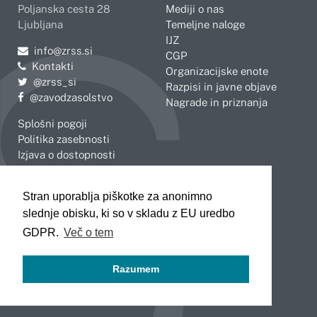
Poljanska cesta 28
Mediji o nas
Ljubljana
Temeljne naloge
IJZ
Pošljite e-mail na
info@zrss.si
CGP
Kontakti
Organizacijske enote
Pojdite na Twitter:
@zrss_si
Razpisi in javne objave
Pojdite na Facebook:
@zavodzasolstvo
Nagrade in priznanja
Splošni pogoji
Politika zasebnosti
Izjava o dostopnosti
OBMOČNE ENOTE
Stran uporablja piškotke za anonimno
Celje
Novo mesto
slednje obisku, ki so v skladu z EU uredbo
Koper
Slovenj Gradec
Kranj
GDPR.
Več o tem
Ljubljana
Maribor
Razumem
Murska Sobota
Nova Gorica