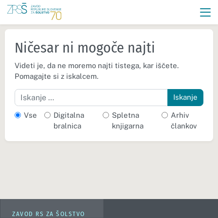
Ničesar ni mogoče najti
Videti je, da ne moremo najti tistega, kar iščete.
Pomagajte si z iskalcem.
Iskanje
Vse
Digitalna
Spletna
Arhiv
bralnica
knjigarna
člankov
ZAVOD RS ZA ŠOLSTVO