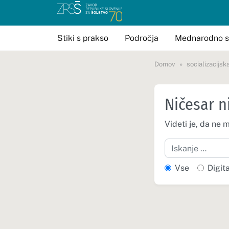
Stiki s prakso
Področja
Mednarodno s
Domov
socializacijsk
Ničesar n
Videti je, da ne 
Iskanje
Vse
Digit