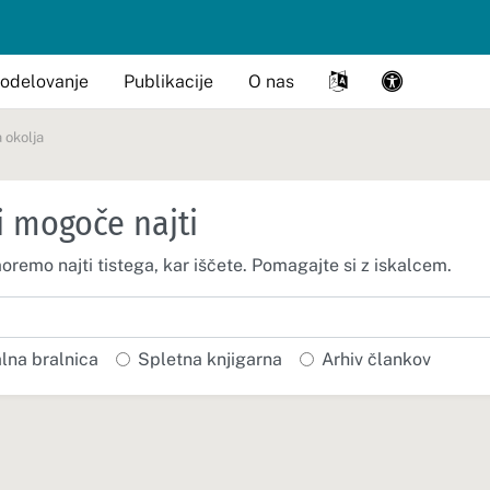
odelovanje
Publikacije
O nas
a okolja
i mogoče najti
moremo najti tistega, kar iščete. Pomagajte si z iskalcem.
alna bralnica
Spletna knjigarna
Arhiv člankov