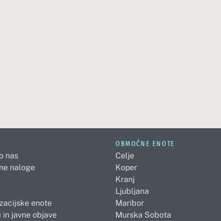
OBMOČNE ENOTE
 o nas
Celje
ne naloge
Koper
Kranj
Ljubljana
zacijske enote
Maribor
 in javne objave
Murska Sobota