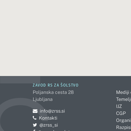
ZAVOD RS ZA ŠOLSTVO
Poljanska cesta 28
Mediji
Ljubljana
Temelj
IJZ
Pošljite e-mail na
info@zrss.si
CGP
Kontakti
Organi
Pojdite na Twitter:
@zrss_si
Razpisi