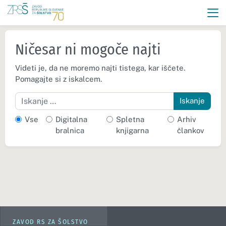
Ničesar ni mogoče najti
Videti je, da ne moremo najti tistega, kar iščete.
Pomagajte si z iskalcem.
Iskanje
Vse
Digitalna
Spletna
Arhiv
bralnica
knjigarna
člankov
ZAVOD RS ZA ŠOLSTVO