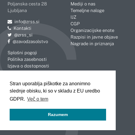
Poljanska cesta 28
Mediji o nas
Ljubljana
Temeljne naloge
IJZ
Pošljite e-mail na
info@zrss.si
CGP
Kontakti
Organizacijske enote
Pojdite na Twitter:
@zrss_si
Razpisi in javne objave
Pojdite na Facebook:
@zavodzasolstvo
Nagrade in priznanja
Splošni pogoji
Politika zasebnosti
Izjava o dostopnosti
OBMOČNE ENOTE
Stran uporablja piškotke za anonimno
Celje
Novo mesto
slednje obisku, ki so v skladu z EU uredbo
Koper
Slovenj Gradec
Kranj
GDPR.
Več o tem
Ljubljana
Maribor
Razumem
Murska Sobota
Nova Gorica