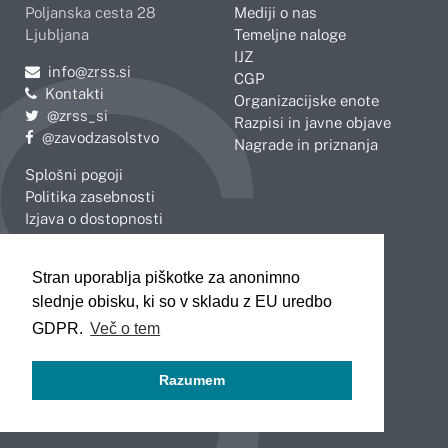
Poljanska cesta 28
Mediji o nas
Ljubljana
Temeljne naloge
IJZ
Pošljite e-mail na
info@zrss.si
CGP
Kontakti
Organizacijske enote
Pojdite na Twitter:
@zrss_si
Razpisi in javne objave
Pojdite na Facebook:
@zavodzasolstvo
Nagrade in priznanja
Splošni pogoji
Politika zasebnosti
Izjava o dostopnosti
OBMOČNE ENOTE
Stran uporablja piškotke za anonimno
Celje
Novo mesto
slednje obisku, ki so v skladu z EU uredbo
Koper
Slovenj Gradec
Kranj
GDPR.
Več o tem
Ljubljana
Maribor
Razumem
Murska Sobota
Nova Gorica