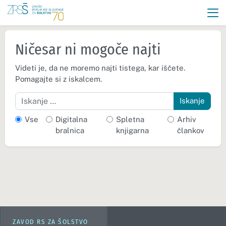
Ničesar ni mogoče najti
Videti je, da ne moremo najti tistega, kar iščete.
Pomagajte si z iskalcem.
Iskanje
Vse
Digitalna
Spletna
Arhiv
bralnica
knjigarna
člankov
ZAVOD RS ZA ŠOLSTVO