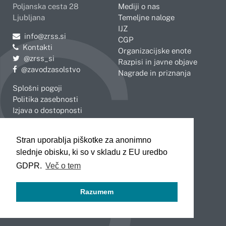
Poljanska cesta 28
Mediji o nas
Ljubljana
Temeljne naloge
IJZ
Pošljite e-mail na
info@zrss.si
CGP
Kontakti
Organizacijske enote
Pojdite na Twitter:
@zrss_si
Razpisi in javne objave
Pojdite na Facebook:
@zavodzasolstvo
Nagrade in priznanja
Splošni pogoji
Politika zasebnosti
Izjava o dostopnosti
OBMOČNE ENOTE
Stran uporablja piškotke za anonimno
Celje
Novo mesto
slednje obisku, ki so v skladu z EU uredbo
Koper
Slovenj Gradec
Kranj
GDPR.
Več o tem
Ljubljana
Maribor
Razumem
Murska Sobota
Nova Gorica