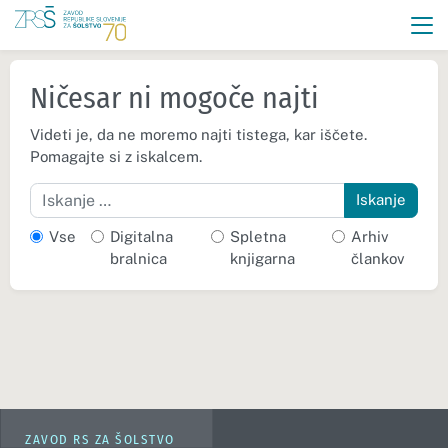
Ničesar ni mogoče najti
Videti je, da ne moremo najti tistega, kar iščete.
Pomagajte si z iskalcem.
Iskanje
Vse
Digitalna
Spletna
Arhiv
bralnica
knjigarna
člankov
ZAVOD RS ZA ŠOLSTVO