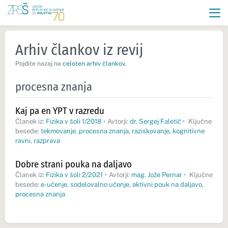
Arhiv člankov iz revij
Pojdite nazaj na
celoten arhiv člankov
.
procesna znanja
Kaj pa en YPT v razredu
Članek iz:
Fizika v šoli 1/2018
•
Avtorji:
dr. Sergej Faletič
•
Ključne
besede:
tekmovanje
,
procesna znanja
,
raziskovanje
,
kognitivne
ravni
,
razprava
Dobre strani pouka na daljavo
Članek iz:
Fizika v šoli 2/2021
•
Avtorji:
mag. Jože Pernar
•
Ključne
besede:
e-učenje
,
sodelovalno učenje
,
aktivni pouk na daljavo
,
procesna znanja