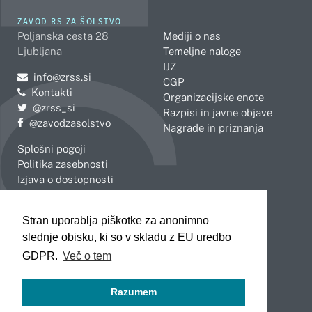
ZAVOD RS ZA ŠOLSTVO
Poljanska cesta 28
Mediji o nas
Ljubljana
Temeljne naloge
IJZ
Pošljite e-mail na
info@zrss.si
CGP
Kontakti
Organizacijske enote
Pojdite na Twitter:
@zrss_si
Razpisi in javne objave
Pojdite na Facebook:
@zavodzasolstvo
Nagrade in priznanja
Splošni pogoji
Politika zasebnosti
Izjava o dostopnosti
OBMOČNE ENOTE
Stran uporablja piškotke za anonimno
Celje
Novo mesto
slednje obisku, ki so v skladu z EU uredbo
Koper
Slovenj Gradec
Kranj
GDPR.
Več o tem
Ljubljana
Maribor
Razumem
Murska Sobota