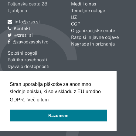
Poljanska cesta 28
Mediji o nas
Ljubljana
Temeljne naloge
IJZ
Pošljite e-mail na
info@zrss.si
CGP
Kontakti
Organizacijske enote
Pojdite na Twitter:
@zrss_si
Razpisi in javne objave
Pojdite na Facebook:
@zavodzasolstvo
Nagrade in priznanja
Splošni pogoji
Politika zasebnosti
Izjava o dostopnosti
OBMOČNE ENOTE
Stran uporablja piškotke za anonimno
Celje
Novo mesto
slednje obisku, ki so v skladu z EU uredbo
Koper
Slovenj Gradec
Kranj
GDPR.
Več o tem
Ljubljana
Maribor
Razumem
Murska Sobota
Nova Gorica