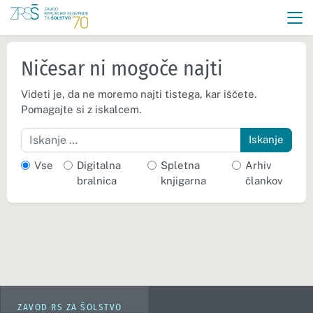
Ničesar ni mogoče najti
Videti je, da ne moremo najti tistega, kar iščete.
Pomagajte si z iskalcem.
Iskanje
Vse
Digitalna
Spletna
Arhiv
bralnica
knjigarna
člankov
ZAVOD RS ZA ŠOLSTVO