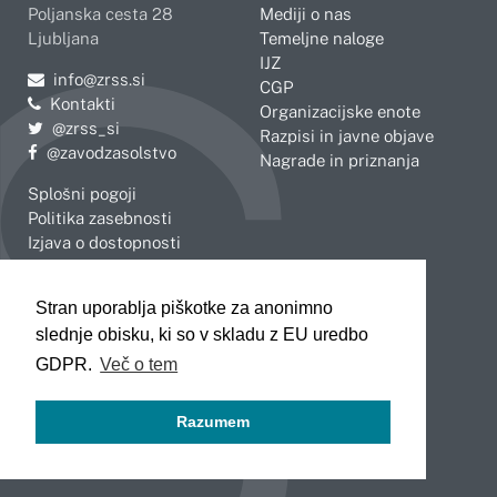
Poljanska cesta 28
Mediji o nas
Ljubljana
Temeljne naloge
IJZ
Pošljite e-mail na
info@zrss.si
CGP
Kontakti
Organizacijske enote
Pojdite na Twitter:
@zrss_si
Razpisi in javne objave
Pojdite na Facebook:
@zavodzasolstvo
Nagrade in priznanja
Splošni pogoji
Politika zasebnosti
Izjava o dostopnosti
OBMOČNE ENOTE
Stran uporablja piškotke za anonimno
Celje
Novo mesto
slednje obisku, ki so v skladu z EU uredbo
Koper
Slovenj Gradec
Kranj
GDPR.
Več o tem
Ljubljana
Maribor
Razumem
Murska Sobota
Nova Gorica