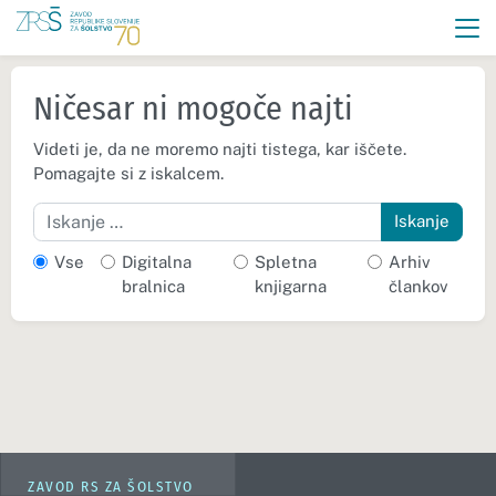
Ničesar ni mogoče najti
Videti je, da ne moremo najti tistega, kar iščete.
Pomagajte si z iskalcem.
Iskanje
Vse
Digitalna
Spletna
Arhiv
bralnica
knjigarna
člankov
ZAVOD RS ZA ŠOLSTVO