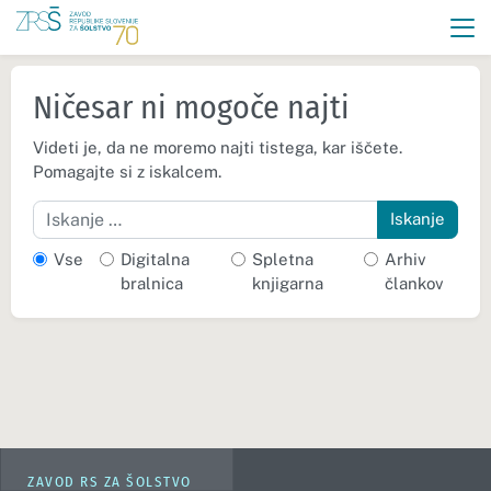
Ničesar ni mogoče najti
Videti je, da ne moremo najti tistega, kar iščete.
Pomagajte si z iskalcem.
Iskanje
Vse
Digitalna
Spletna
Arhiv
bralnica
knjigarna
člankov
ZAVOD RS ZA ŠOLSTVO