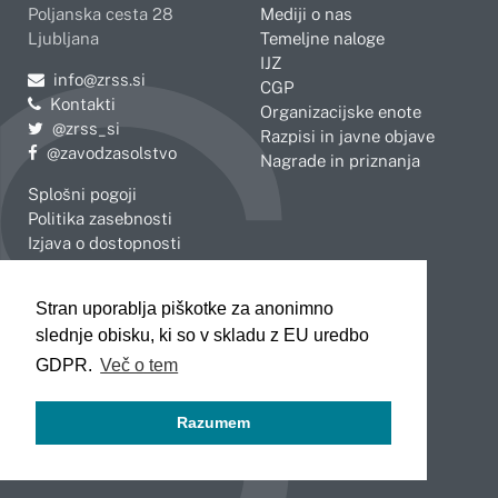
Poljanska cesta 28
Mediji o nas
Ljubljana
Temeljne naloge
IJZ
Pošljite e-mail na
info@zrss.si
CGP
Kontakti
Organizacijske enote
Pojdite na Twitter:
@zrss_si
Razpisi in javne objave
Pojdite na Facebook:
@zavodzasolstvo
Nagrade in priznanja
Splošni pogoji
Politika zasebnosti
Izjava o dostopnosti
OBMOČNE ENOTE
Stran uporablja piškotke za anonimno
Celje
Novo mesto
slednje obisku, ki so v skladu z EU uredbo
Koper
Slovenj Gradec
Kranj
GDPR.
Več o tem
Ljubljana
Maribor
Razumem
Murska Sobota
Nova Gorica