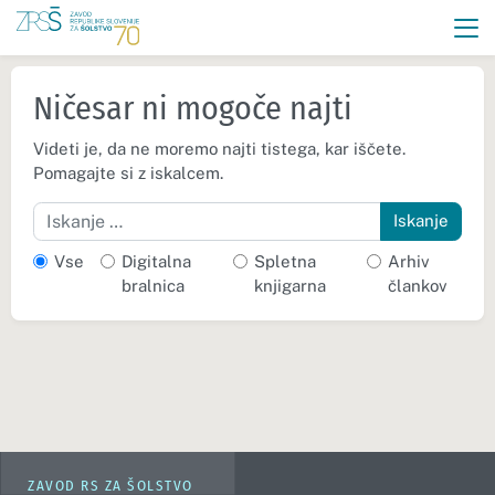
Ničesar ni mogoče najti
Videti je, da ne moremo najti tistega, kar iščete.
Pomagajte si z iskalcem.
Iskanje
Vse
Digitalna
Spletna
Arhiv
bralnica
knjigarna
člankov
ZAVOD RS ZA ŠOLSTVO