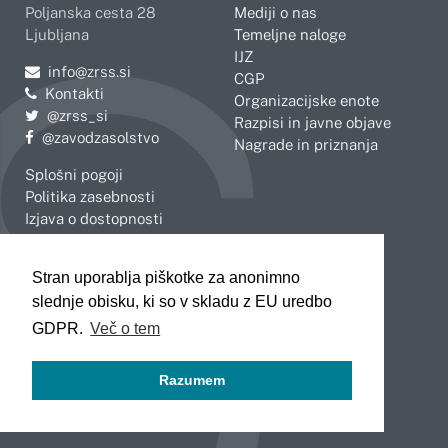
Poljanska cesta 28
Mediji o nas
Ljubljana
Temeljne naloge
IJZ
Pošljite e-mail na
info@zrss.si
CGP
Kontakti
Organizacijske enote
Pojdite na Twitter:
@zrss_si
Razpisi in javne objave
Pojdite na Facebook:
@zavodzasolstvo
Nagrade in priznanja
Splošni pogoji
Politika zasebnosti
Izjava o dostopnosti
OBMOČNE ENOTE
Stran uporablja piškotke za anonimno
Celje
Novo mesto
slednje obisku, ki so v skladu z EU uredbo
Koper
Slovenj Gradec
Kranj
GDPR.
Več o tem
Ljubljana
Maribor
Razumem
Murska Sobota
Nova Gorica