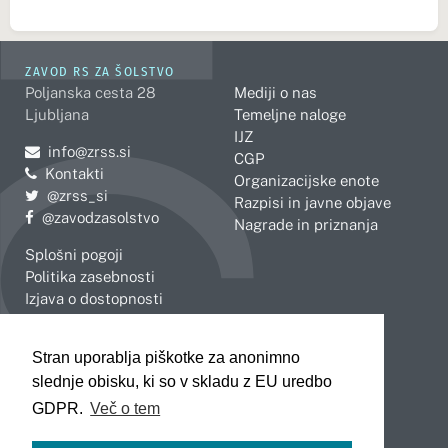
ZAVOD RS ZA ŠOLSTVO
Poljanska cesta 28
Mediji o nas
Ljubljana
Temeljne naloge
IJZ
Pošljite e-mail na
info@zrss.si
CGP
Kontakti
Organizacijske enote
Pojdite na Twitter:
@zrss_si
Razpisi in javne objave
Pojdite na Facebook:
@zavodzasolstvo
Nagrade in priznanja
Splošni pogoji
Politika zasebnosti
Izjava o dostopnosti
OBMOČNE ENOTE
Stran uporablja piškotke za anonimno
Celje
Novo mesto
slednje obisku, ki so v skladu z EU uredbo
Koper
Slovenj Gradec
Kranj
GDPR.
Več o tem
Ljubljana