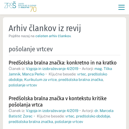
Arhiv člankov iz revij
Pojdite nazaj na
celoten arhiv člankov
.
pošolanje vrtcev
Predšolska bralna značka: konkretno in na kratko
Članek iz:
Vzgoja in izobraževanje 4/2019
•
Avtorji:
mag. Tilka
Jamnik
,
Manca Perko
•
Ključne besede:
vrtec
,
predšolsko
obdobje
,
Kurikulum za vrtce
,
predšolska bralna značka
,
pošolanje vrtcev
Predšolska bralna značka v kontekstu kritike
pošolanja vrtca
Članek iz:
Vzgoja in izobraževanje 4/2019
•
Avtorji:
dr. Marcela
Batistič Zorec
•
Ključne besede:
vrtec
,
predšolsko obdobje
,
predšolska bralna značka
,
pošolanje vrtcev