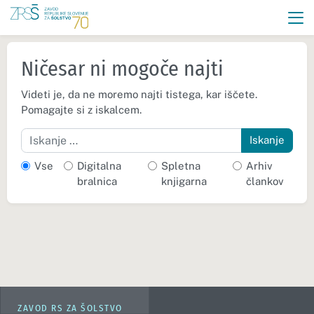
Ničesar ni mogoče najti
Videti je, da ne moremo najti tistega, kar iščete.
Pomagajte si z iskalcem.
Iskanje
Vse
Digitalna
Spletna
Arhiv
bralnica
knjigarna
člankov
ZAVOD RS ZA ŠOLSTVO