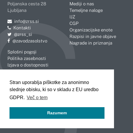
Poljanska cesta 28
Mediji o nas
Ljubljana
Temeljne naloge
IJZ
Pošljite e-mail na
info@zrss.si
CGP
Kontakti
Organizacijske enote
Pojdite na Twitter:
@zrss_si
Razpisi in javne objave
Pojdite na Facebook:
@zavodzasolstvo
Nagrade in priznanja
Splošni pogoji
Politika zasebnosti
Izjava o dostopnosti
OBMOČNE ENOTE
Stran uporablja piškotke za anonimno
Celje
Novo mesto
slednje obisku, ki so v skladu z EU uredbo
Koper
Slovenj Gradec
Kranj
GDPR.
Več o tem
Ljubljana
Maribor
Razumem
Murska Sobota
Nova Gorica