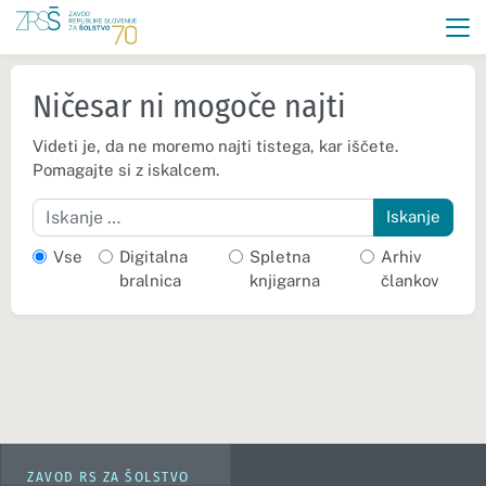
Ničesar ni mogoče najti
Videti je, da ne moremo najti tistega, kar iščete.
Pomagajte si z iskalcem.
Iskanje
Vse
Digitalna
Spletna
Arhiv
bralnica
knjigarna
člankov
ZAVOD RS ZA ŠOLSTVO