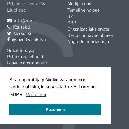
Poljanska cesta 28
Mediji o nas
Ljubljana
Temeljne naloge
IJZ
Pošljite e-mail na
info@zrss.si
CGP
Kontakti
Organizacijske enote
Pojdite na Twitter:
@zrss_si
Razpisi in javne objave
Pojdite na Facebook:
@zavodzasolstvo
Nagrade in priznanja
Splošni pogoji
Politika zasebnosti
Izjava o dostopnosti
OBMOČNE ENOTE
Stran uporablja piškotke za anonimno
Celje
Novo mesto
slednje obisku, ki so v skladu z EU uredbo
Koper
Slovenj Gradec
Kranj
GDPR.
Več o tem
Ljubljana
Maribor
Razumem
Murska Sobota
Nova Gorica