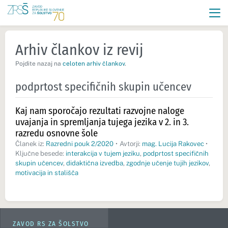
Arhiv člankov iz revij
Pojdite nazaj na
celoten arhiv člankov
.
podprtost specifičnih skupin učencev
Kaj nam sporočajo rezultati razvojne naloge
uvajanja in spremljanja tujega jezika v 2. in 3.
razredu osnovne šole
Članek iz:
Razredni pouk 2/2020
•
Avtorji:
mag. Lucija Rakovec
•
Ključne besede:
interakcija v tujem jeziku
,
podprtost specifičnih
skupin učencev
,
didaktična izvedba
,
zgodnje učenje tujih jezikov
,
motivacija in stališča
ZAVOD RS ZA ŠOLSTVO