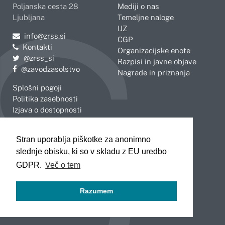
Poljanska cesta 28
Mediji o nas
Ljubljana
Temeljne naloge
IJZ
Pošljite e-mail na
info@zrss.si
CGP
Kontakti
Organizacijske enote
Pojdite na Twitter:
@zrss_si
Razpisi in javne objave
Pojdite na Facebook:
@zavodzasolstvo
Nagrade in priznanja
Splošni pogoji
Politika zasebnosti
Izjava o dostopnosti
OBMOČNE ENOTE
Stran uporablja piškotke za anonimno
Celje
Novo mesto
slednje obisku, ki so v skladu z EU uredbo
Koper
Slovenj Gradec
Kranj
GDPR.
Več o tem
Ljubljana
Maribor
Razumem
Murska Sobota
Nova Gorica