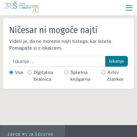
Ničesar ni mogoče najti
Videti je, da ne moremo najti tistega, kar iščete.
Pomagajte si z iskalcem.
Iskanje
Vse
Digitalna
Spletna
Arhiv
bralnica
knjigarna
člankov
ZAVOD RS ZA ŠOLSTVO