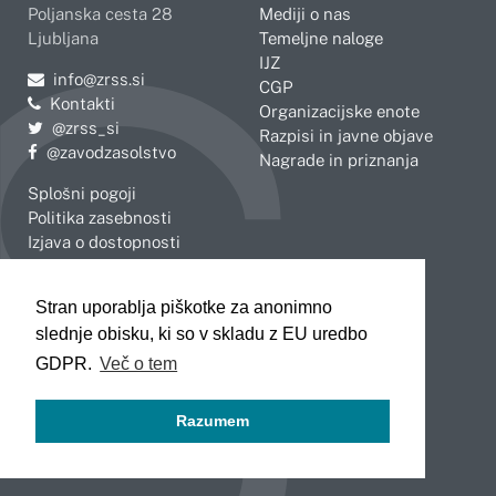
Poljanska cesta 28
Mediji o nas
Ljubljana
Temeljne naloge
IJZ
Pošljite e-mail na
info@zrss.si
CGP
Kontakti
Organizacijske enote
Pojdite na Twitter:
@zrss_si
Razpisi in javne objave
Pojdite na Facebook:
@zavodzasolstvo
Nagrade in priznanja
Splošni pogoji
Politika zasebnosti
Izjava o dostopnosti
OBMOČNE ENOTE
Stran uporablja piškotke za anonimno
Celje
Novo mesto
slednje obisku, ki so v skladu z EU uredbo
Koper
Slovenj Gradec
Kranj
GDPR.
Več o tem
Ljubljana
Maribor
Razumem
Murska Sobota
Nova Gorica