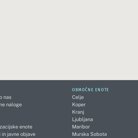
OBMOČNE ENOTE
 o nas
Celje
ne naloge
Koper
Kranj
Ljubljana
zacijske enote
Maribor
 in javne objave
Murska Sobota