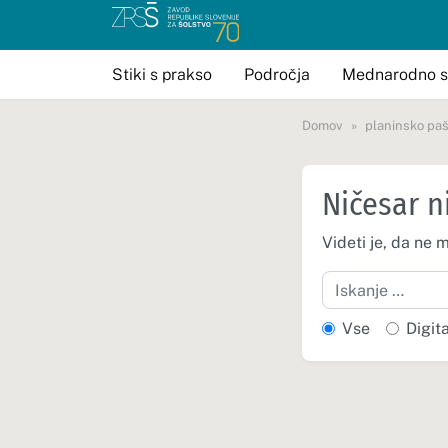
Stiki s prakso
Področja
Mednarodno s
Domov
planinsko paš
Ničesar n
Videti je, da ne 
Iskanje
Vse
Digit