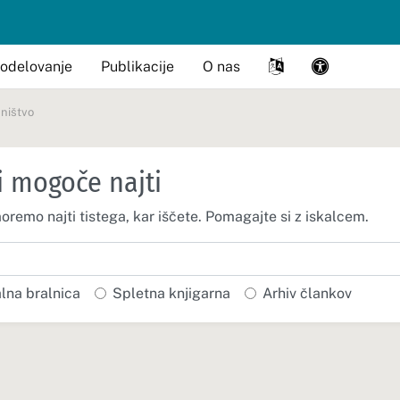
odelovanje
Publikacije
O nas
ništvo
i mogoče najti
moremo najti tistega, kar iščete. Pomagajte si z iskalcem.
alna bralnica
Spletna knjigarna
Arhiv člankov