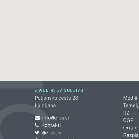
ZAVOD RS ZA ŠOLSTVO
Poljanska cesta 28
Mediji
Ljubljana
Temelj
IJZ
Pošljite e-mail na
info@zrss.si
CGP
Kontakti
Organi
Pojdite na Twitter:
@zrss_si
Razpisi