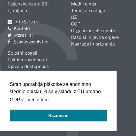
Poljanska cesta 28
Mediji o nas
Ljubljana
Temeljne naloge
IJZ
Pošljite e-mail na
info@zrss.si
CGP
Kontakti
Organizacijske enote
Pojdite na Twitter:
@zrss_si
Razpisi in javne objave
Pojdite na Facebook:
@zavodzasolstvo
Nagrade in priznanja
Splošni pogoji
Politika zasebnosti
Izjava o dostopnosti
OBMOČNE ENOTE
Stran uporablja piškotke za anonimno
Celje
Novo mesto
slednje obisku, ki so v skladu z EU uredbo
Koper
Slovenj Gradec
Kranj
GDPR.
Več o tem
Ljubljana
Maribor
Razumem
Murska Sobota
Nova Gorica