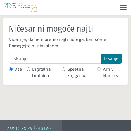
Ničesar ni mogoče najti
Videti je, da ne moremo najti tistega, kar iščete.
Pomagajte si z iskalcem.
Iskanje
Vse
Digitalna
Spletna
Arhiv
bralnica
knjigarna
člankov
ZAVOD RS ZA ŠOLSTVO