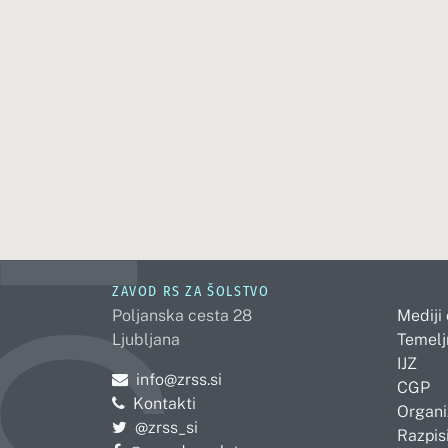
ZAVOD RS ZA ŠOLSTVO
Poljanska cesta 28
Mediji
Ljubljana
Temelj
IJZ
Pošljite e-mail na
info@zrss.si
CGP
Kontakti
Organi
Pojdite na Twitter:
@zrss_si
Razpisi