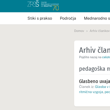
Stiki s prakso
Področja
Mednarodno s
Domov
Arhiv člankov
Arhiv član
Pojdite nazaj na
celot
pedagoška 
Glasbeno uvaja
Članek iz:
Glasba v 
ritmična vzgoja
,
pe