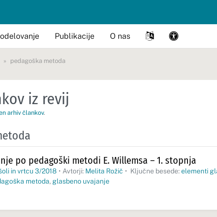
odelovanje
Publikacije
O nas
pedagoška metoda
kov iz revij
en arhiv člankov
.
metoda
nje po pedagoški metodi E. Willemsa – 1. stopnja
šoli in vrtcu 3/2018
•
Avtorji:
Melita Rožič
•
Ključne besede:
elementi gl
dagoška metoda
,
glasbeno uvajanje