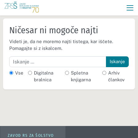
Ničesar ni mogoče najti
Videti je, da ne moremo najti tistega, kar iščete.
Pomagajte si z iskalcem.
Iskanje
Vse
Digitalna
Spletna
Arhiv
bralnica
knjigarna
člankov
ZAVOD RS ZA ŠOLSTVO