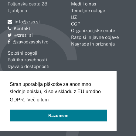
Poljanska cesta 28
Mediji o nas
Ljubljana
Temeljne naloge
IJZ
Pošljite e-mail na
info@zrss.si
CGP
Kontakti
Organizacijske enote
Pojdite na Twitter:
@zrss_si
Razpisi in javne objave
Pojdite na Facebook:
@zavodzasolstvo
Nagrade in priznanja
Splošni pogoji
Politika zasebnosti
Izjava o dostopnosti
OBMOČNE ENOTE
Stran uporablja piškotke za anonimno
Celje
Novo mesto
slednje obisku, ki so v skladu z EU uredbo
Koper
Slovenj Gradec
Kranj
GDPR.
Več o tem
Ljubljana
Maribor
Razumem
Murska Sobota
Nova Gorica