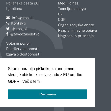
Poljanska cesta 28
Mediji o nas
Ljubljana
Temeljne naloge
IJZ
Pošljite e-mail na
info@zrss.si
CGP
Kontakti
Organizacijske enote
Pojdite na Twitter:
@zrss_si
Razpisi in javne objave
Pojdite na Facebook:
@zavodzasolstvo
Nagrade in priznanja
Splošni pogoji
Politika zasebnosti
Izjava o dostopnosti
OBMOČNE ENOTE
Stran uporablja piškotke za anonimno
Celje
Novo mesto
slednje obisku, ki so v skladu z EU uredbo
Koper
Slovenj Gradec
Kranj
GDPR.
Več o tem
Ljubljana
Maribor
Razumem
Murska Sobota
Nova Gorica