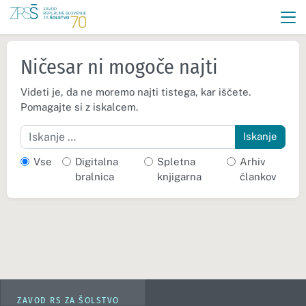
Ničesar ni mogoče najti
Videti je, da ne moremo najti tistega, kar iščete.
Pomagajte si z iskalcem.
Iskanje
Vse
Digitalna
Spletna
Arhiv
bralnica
knjigarna
člankov
ZAVOD RS ZA ŠOLSTVO